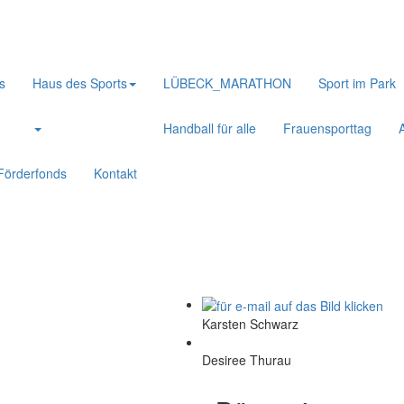
s
Haus des Sports
LÜBECK_MARATHON
Sport im Park
Handball für alle
Frauensporttag
Förderfonds
Kontakt
Karsten Schwarz
Desiree Thurau