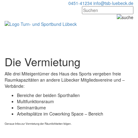
0451-41234
info@tsb-luebeck.de
Navigation
Navigati
überspringen
ein-/au
Die Vermietung
Alle drei Miteigentümer des Haus des Sports vergeben freie
Raumkapazitäten an andere Lübecker Mitgliedsvereine und –
Verbände:
Bereiche der beiden Sporthallen
Multifunktionsraum
Seminarräume
Arbeitsplätze im Coworking Space – Bereich
Genaue Infos zur Vermietung der Räumlichkeiten folgen.